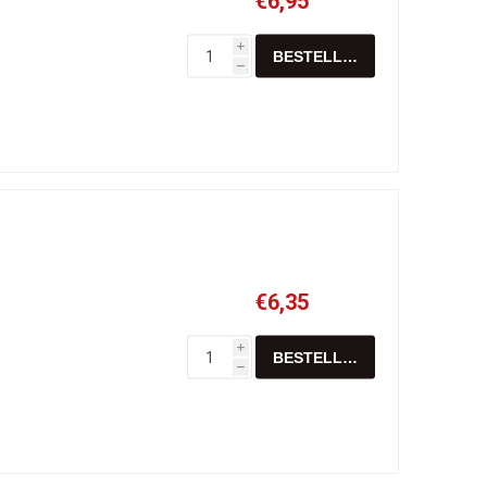
€6,95
i
h
€6,35
i
h