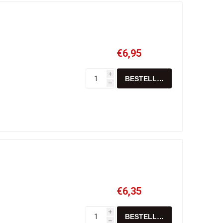
€6,95
i
h
€6,35
i
h