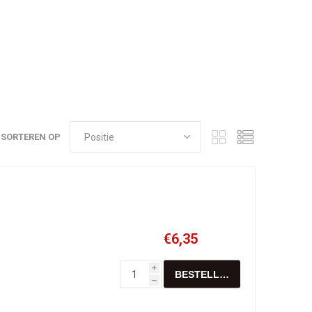
SORTEREN OP
€6,35
i
h