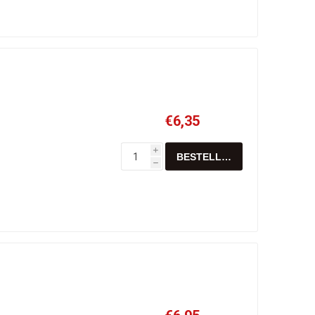
€6,35
i
h