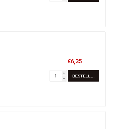
€6,35
i
h