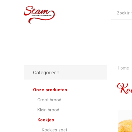
Home
Categorieen
Koe
Onze producten
Groot brood
Klein brood
Koekjes
Koekjes zoet