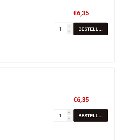
€6,35
i
h
€6,35
i
h