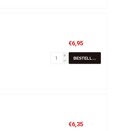
€6,95
i
h
€6,35