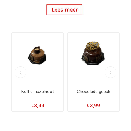
oot
Chocolade gebak
Citroenmeringue gebak
€3,99
€3,75