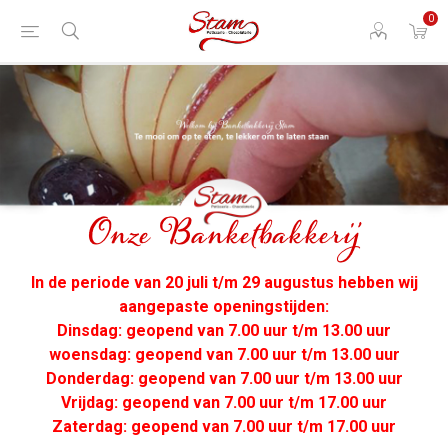
0
Onze Banketbakkerij
In de periode van 20 juli t/m 29 augustus hebben wij
aangepaste openingstijden:
Dinsdag: geopend van 7.00 uur t/m 13.00 uur
woensdag: geopend van 7.00 uur t/m 13.00 uur
Donderdag: geopend van 7.00 uur t/m 13.00 uur
Vrijdag: geopend van 7.00 uur t/m 17.00 uur
Zaterdag: geopend van 7.00 uur t/m 17.00 uur