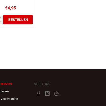
€4,95
i
h
SERVICE
VOLG ONS
egevens
 Voorwaarden