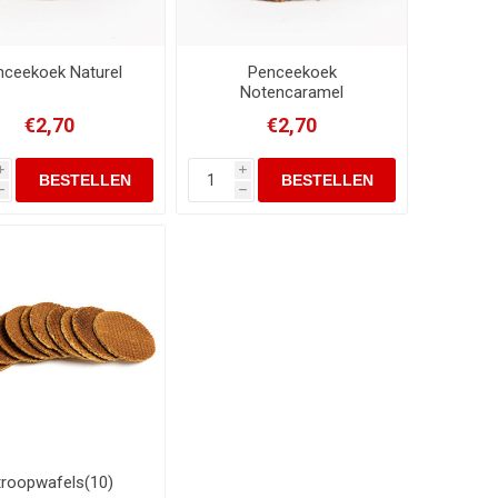
nceekoek Naturel
Penceekoek
Notencaramel
€2,70
€2,70
i
i
h
h
troopwafels(10)