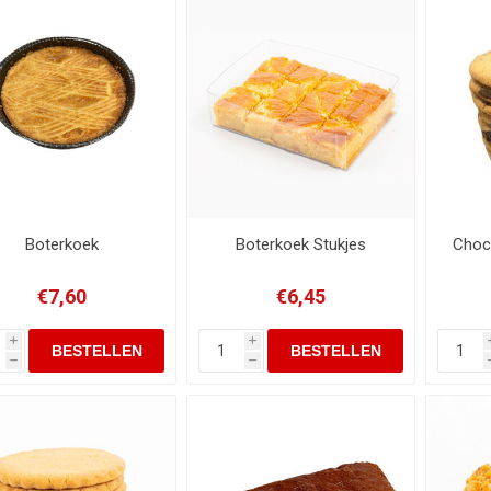
Boterkoek
Boterkoek Stukjes
Choc
€7,60
€6,45
i
i
h
h