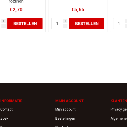
rozijnen
€2,70
€5,65
i
i
h
h
INFORMATIE
MIJN ACCOUNT
KLANTEN
Contact
Mijn account
Privacy g
Zoek
Bestellingen
Algemene