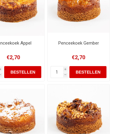
nceekoek Appel
Penceekoek Gember
€2,70
€2,70
i
i
h
h