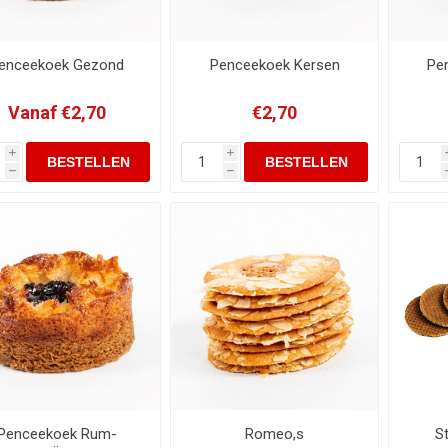
enceekoek Gezond
Penceekoek Kersen
Pe
Vanaf €2,70
€2,70
i
i
h
h
Penceekoek Rum-
Romeo,s
S