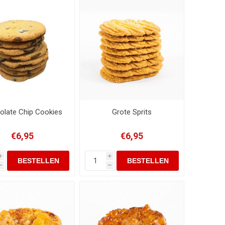
olate Chip Cookies
Grote Sprits
€6,95
€6,95
i
i
h
h