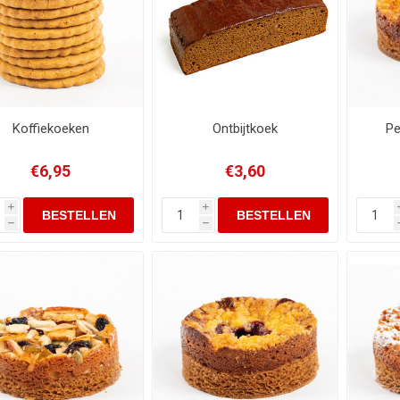
Koffiekoeken
Ontbijtkoek
Pe
€6,95
€3,60
i
i
h
h