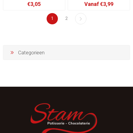
€3,05
Vanaf €3,99
1
2
Categorieen