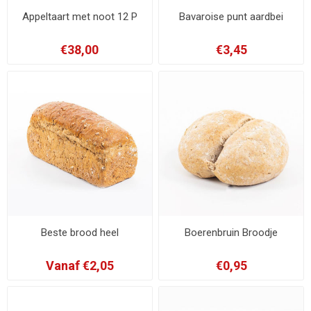
Appeltaart met noot 12 P
Bavaroise punt aardbei
€38,00
€3,45
Beste brood heel
Boerenbruin Broodje
Vanaf €2,05
€0,95