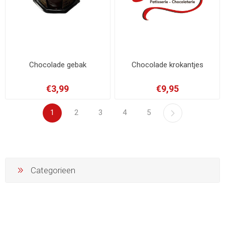
Chocolade gebak
Chocolade krokantjes
€3,99
€9,95
1
2
3
4
5
Categorieen