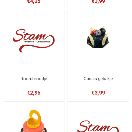
€4,25
€3,99
Roombroodje
Cassis gebakje
€2,95
€3,99