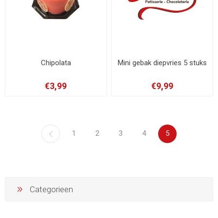
Chipolata
Mini gebak diepvries 5 stuks
€3,99
€9,99
1
2
3
4
5
Categorieen