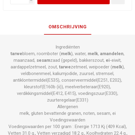
h
OMSCHRIJVING
Ingrediënten
tarwe
bloem, roomboter (
melk
), water,
melk
,
amandelen
,
maanzaad,
sesam
zaad (gepeld), bakkerszout,
ei
-eiwit,
aardappelzetmeel, zout,
tarwe
zetmeel, weipoeder (
melk
),
veldbonenmeel, kaliumjodide, zuursel, stremsel,
antiklontermiddel(E535), conserveermiddel(E251, E202),
kleurstof(E160b (ii)), meelverbeteraar(E920),
verdikkingsmiddel(E412, E415), voedingszuur(E330),
zuurteregelaar(E331)
Allergenen
melk, gluten bevattende granen, noten, sesam, ei
Voedingswaarden
Voedingswaarden per 100 gram : Energie 1713 Kj (409 Kcal),
Vetten 31.0 g., Vetten verzadigd 18.2 g., Koolhydraten 22.4 g.,