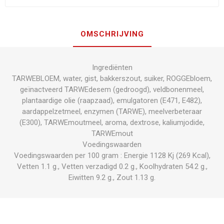
OMSCHRIJVING
Ingrediënten
TARWEBLOEM, water, gist, bakkerszout, suiker, ROGGEbloem,
geïnactveerd TARWEdesem (gedroogd), veldbonenmeel,
plantaardige olie (raapzaad), emulgatoren (E471, E482),
aardappelzetmeel, enzymen (TARWE), meelverbeteraar
(E300), TARWEmoutmeel, aroma, dextrose, kaliumjodide,
TARWEmout
Voedingswaarden
Voedingswaarden per 100 gram : Energie 1128 Kj (269 Kcal),
Vetten 1.1 g., Vetten verzadigd 0.2 g., Koolhydraten 54.2 g.,
Eiwitten 9.2 g., Zout 1.13 g.