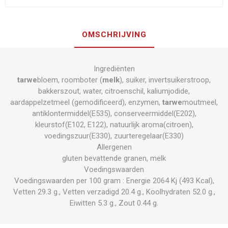
OMSCHRIJVING
Ingrediënten
tarwe
bloem, roomboter (
melk
), suiker, invertsuikerstroop,
bakkerszout, water, citroenschil, kaliumjodide,
aardappelzetmeel (gemodificeerd), enzymen,
tarwe
moutmeel,
antiklontermiddel(E535), conserveermiddel(E202),
kleurstof(E102, E122), natuurlijk aroma(citroen),
voedingszuur(E330), zuurteregelaar(E330)
Allergenen
gluten bevattende granen, melk
Voedingswaarden
Voedingswaarden per 100 gram : Energie 2064 Kj (493 Kcal),
Vetten 29.3 g., Vetten verzadigd 20.4 g., Koolhydraten 52.0 g.,
Eiwitten 5.3 g., Zout 0.44 g.