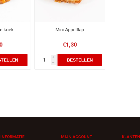
de koek
Mini Appelflap
0
€1,30
i
h
INFORMATIE
MIJN ACCOUNT
KLANTEN