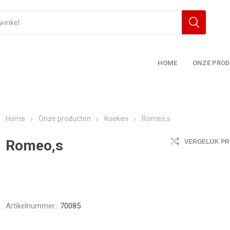
HOME
ONZE PRO
Home
Onze producten
Koeken
Romeo,s
Romeo,s
VERGELIJK P
Artikelnummer::
70085