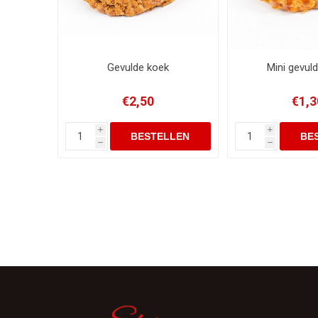
Gevulde koek
Mini gevul
€2,50
€1,3
i
i
h
h