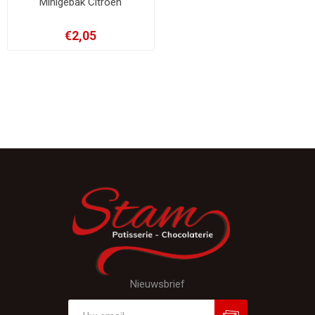
Minigebak Citroen
€2,05
Nieuwsbrief