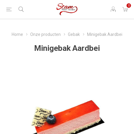
0
Home
Onze producten
Gebak
Minigebak Aardbei
Minigebak Aardbei