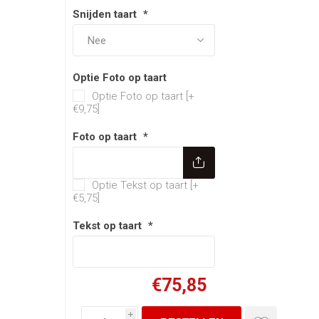
Snijden taart
*
Optie Foto op taart
Optie Foto op taart [+
€9,75]
Foto op taart
*
Optie Tekst op taart
Optie Tekst op taart [+
€5,75]
Tekst op taart
*
€75,85
i