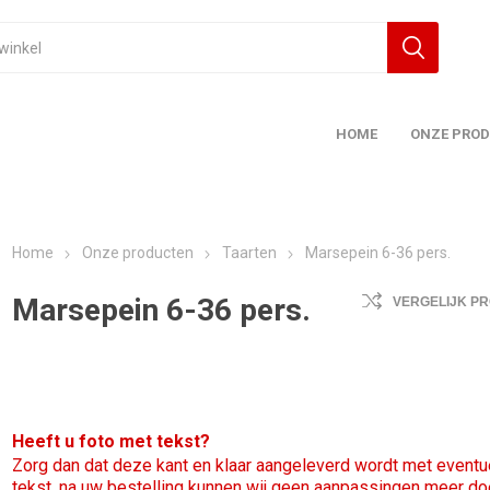
HOME
ONZE PRO
Home
Onze producten
Taarten
Marsepein 6-36 pers.
Marsepein 6-36 pers.
VERGELIJK P
Heeft u foto met tekst?
Zorg dan dat deze kant en klaar aangeleverd wordt met eventu
tekst, na uw bestelling kunnen wij geen aanpassingen meer d