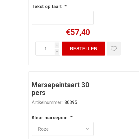
Tekst op taart
*
€57,40
i
h
Marsepeintaart 30
pers
Artikelnummer::
80395
Kleur marsepein
*