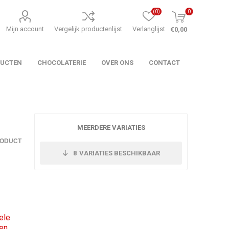
(0)
0
Mijn account
Vergelijk productenlijst
Verlanglijst
€0,00
DUCTEN
CHOCOLATERIE
OVER ONS
CONTACT
MEERDERE VARIATIES
RODUCT
8
VARIATIES BESCHIKBAAR
ele
oen