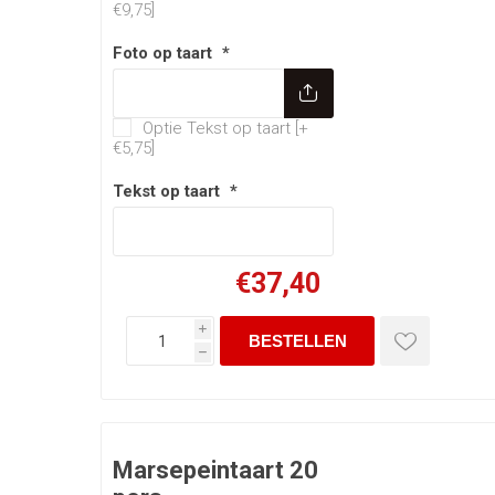
€9,75]
Foto op taart
*
Optie Tekst op taart
Optie Tekst op taart [+
€5,75]
Tekst op taart
*
€37,40
i
h
Marsepeintaart 20