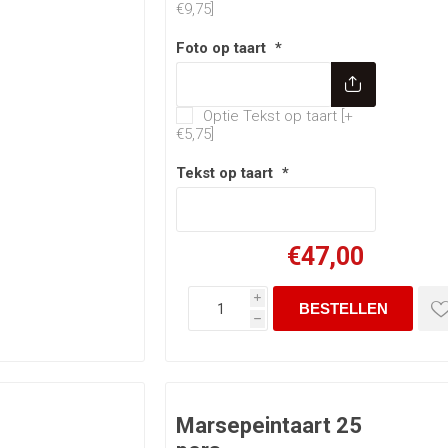
€9,75]
Foto op taart
*
Optie Tekst op t
Optie Tekst op taart [+
€5,75]
Tekst op taart
*
€47,00
i
h
Marsepeintaart 25