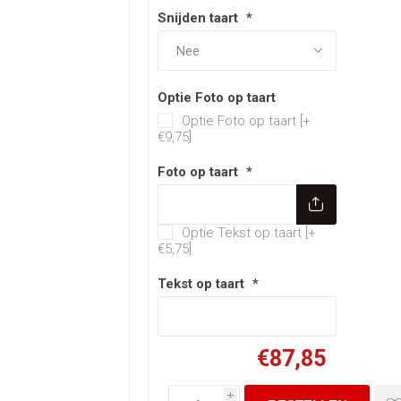
Snijden taart
*
Optie Foto op taart
Optie Foto op taart [+
€9,75]
Foto op taart
*
Optie Tekst op t
Optie Tekst op taart [+
€5,75]
Tekst op taart
*
€87,85
i