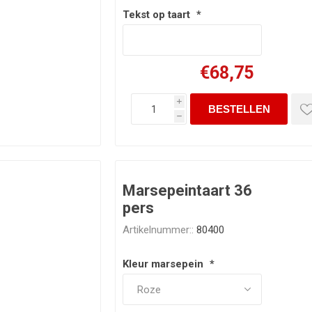
Tekst op taart
*
€68,75
i
h
Marsepeintaart 36
pers
Artikelnummer::
80400
Kleur marsepein
*