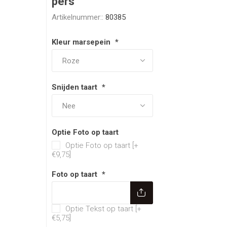
pers
Artikelnummer::
80385
Kleur marsepein
*
Snijden taart
*
Optie Foto op taart
Optie Foto op taart [+
€9,75]
Foto op taart
*
Optie Tekst op taart
Optie Tekst op taart [+
€5,75]