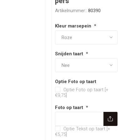
pers
Artikelnummer::
80390
Kleur marsepein
*
Snijden taart
*
Optie Foto op taart
Optie Foto op taart [+
€9,75]
Foto op taart
*
Optie Tekst op t
Optie Tekst op taart [+
€5,75]