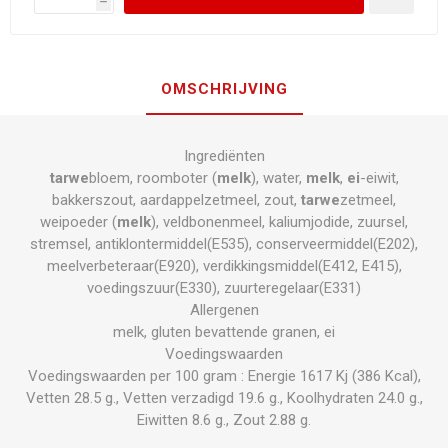
h
OMSCHRIJVING
Ingrediënten
tarwe
bloem, roomboter (
melk
), water,
melk
,
ei
-eiwit,
bakkerszout, aardappelzetmeel, zout,
tarwe
zetmeel,
weipoeder (
melk
), veldbonenmeel, kaliumjodide, zuursel,
stremsel, antiklontermiddel(E535), conserveermiddel(E202),
meelverbeteraar(E920), verdikkingsmiddel(E412, E415),
voedingszuur(E330), zuurteregelaar(E331)
Allergenen
melk, gluten bevattende granen, ei
Voedingswaarden
Voedingswaarden per 100 gram : Energie 1617 Kj (386 Kcal),
Vetten 28.5 g., Vetten verzadigd 19.6 g., Koolhydraten 24.0 g.,
Eiwitten 8.6 g., Zout 2.88 g.