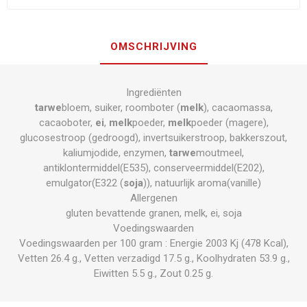
OMSCHRIJVING
Ingrediënten
tarwe
bloem, suiker, roomboter (
melk
), cacaomassa,
cacaoboter,
ei
,
melk
poeder,
melk
poeder (magere),
glucosestroop (gedroogd), invertsuikerstroop, bakkerszout,
kaliumjodide, enzymen,
tarwe
moutmeel,
antiklontermiddel(E535), conserveermiddel(E202),
emulgator(E322 (
soja
)), natuurlijk aroma(vanille)
Allergenen
gluten bevattende granen, melk, ei, soja
Voedingswaarden
Voedingswaarden per 100 gram : Energie 2003 Kj (478 Kcal),
Vetten 26.4 g., Vetten verzadigd 17.5 g., Koolhydraten 53.9 g.,
Eiwitten 5.5 g., Zout 0.25 g.