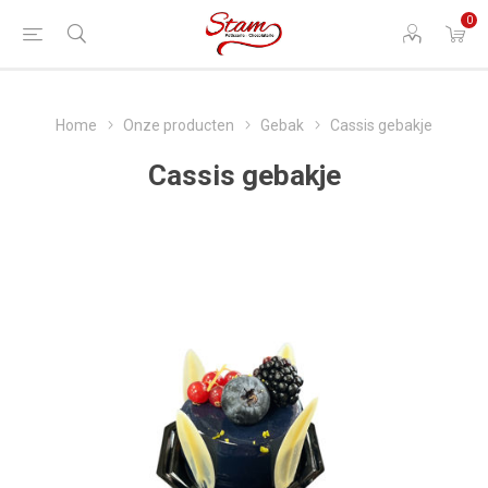
0
Home
Onze producten
Gebak
Cassis gebakje
Cassis gebakje