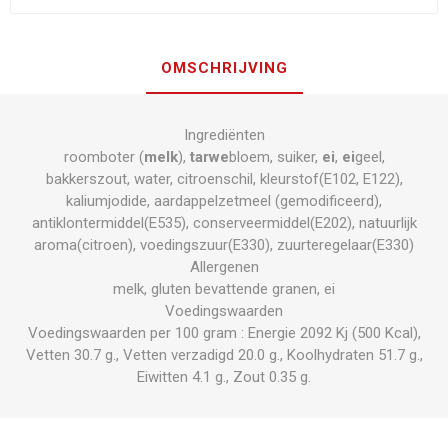
OMSCHRIJVING
Ingrediënten
roomboter (
melk
),
tarwe
bloem, suiker,
ei
,
ei
geel,
bakkerszout, water, citroenschil, kleurstof(E102, E122),
kaliumjodide, aardappelzetmeel (gemodificeerd),
antiklontermiddel(E535), conserveermiddel(E202), natuurlijk
aroma(citroen), voedingszuur(E330), zuurteregelaar(E330)
Allergenen
melk, gluten bevattende granen, ei
Voedingswaarden
Voedingswaarden per 100 gram : Energie 2092 Kj (500 Kcal),
Vetten 30.7 g., Vetten verzadigd 20.0 g., Koolhydraten 51.7 g.,
Eiwitten 4.1 g., Zout 0.35 g.