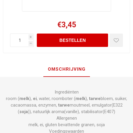
€3,45
i
h
OMSCHRIJVING
Ingrediënten
room (
melk
),
ei
, water, roomboter (
melk
),
tarwe
bloem, suiker,
cacaomassa, enzymen,
tarwe
moutmeel, emulgator(E322
(
soja
)), natuurlijk aroma(vanille), stabilisator(E407)
Allergenen
melk, ei, gluten bevattende granen, soja
Voedingswaarden