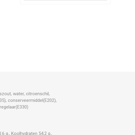
szout, water, citroenschil,
35), conserveermiddel(E202),
eregelaar(E330)
6 g., Koolhydraten 54.2 g.,