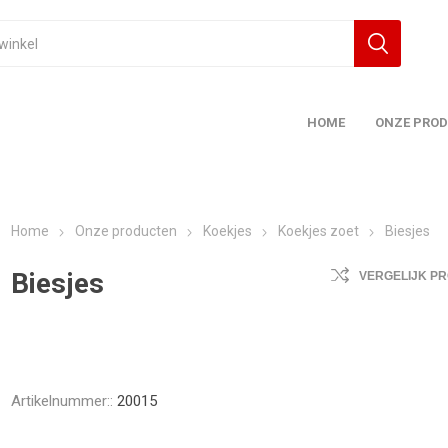
HOME
ONZE PRO
Home
Onze producten
Koekjes
Koekjes zoet
Biesjes
Biesjes
VERGELIJK P
Artikelnummer::
20015