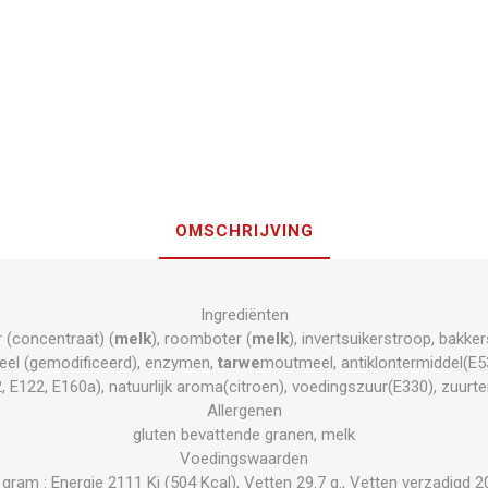
OMSCHRIJVING
Ingrediënten
r (concentraat) (
melk
), roomboter (
melk
), invertsuikerstroop, bakker
eel (gemodificeerd), enzymen,
tarwe
moutmeel, antiklontermiddel(E5
, E122, E160a), natuurlijk aroma(citroen), voedingszuur(E330), zuurt
Allergenen
gluten bevattende granen, melk
Voedingswaarden
am : Energie 2111 Kj (504 Kcal), Vetten 29.7 g., Vetten verzadigd 20.