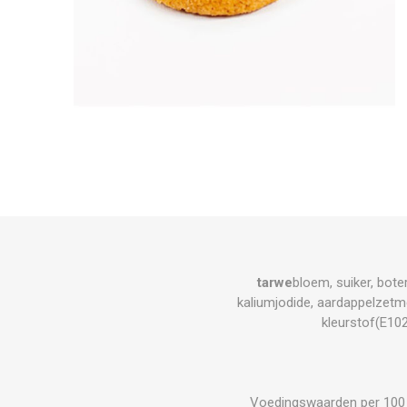
tarwe
bloem, suiker, bote
kaliumjodide, aardappelzetm
kleurstof(E102
Voedingswaarden per 100 gr