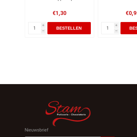
€1,30
€0,9
i
i
h
h
Nieuwsbrief