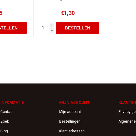
5
€1,30
i
h
INFORMATIE
MIJN ACCOUNT
KLANTEN
Contact
Mijn account
Privacy g
Zoek
Bestellingen
Algemene
Blog
Klant adressen