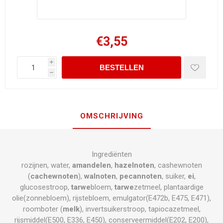
€3,55
i
h
OMSCHRIJVING
Ingrediënten
rozijnen, water,
amandelen
,
hazelnoten
, cashewnoten
(
cachewnoten
),
walnoten
,
pecannoten
, suiker,
ei
,
glucosestroop,
tarwe
bloem,
tarwe
zetmeel, plantaardige
olie(zonnebloem), rijstebloem, emulgator(E472b, E475, E471),
roomboter (
melk
), invertsuikerstroop, tapiocazetmeel,
rijsmiddel(E500, E336, E450), conserveermiddel(E202, E200),