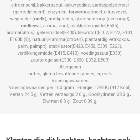
citroenschil, bakkerszout, kaliumjodide, aardappelzetmeel
(gemodificeerd), enzymen,
tarwe
moutmeel, citrusvezel,
weipoeder (
melk
),
melk
poeder, glucosestroop (gedroogd),
melk
eiwit, aroma, zout, antiklontermiddel(E535),
aroma(citrus), geleermiddel(E440), kleurstof(E102, E122, E101,
E160b (ii)), natuurlijk aroma(citroen), plantaardig vet(kokos,
palm, palmpit), stabilisator(E420, E450, E339, E263),
verdikkingsmiddel(E415, E410), voedingszuur(E330),
zuurteregelaar(E330, E500, E332, E509)
Allergenen
noten, gluten bevattende granen, ei, melk
Voedingswaarden
Voedingswaarden per 100 gram : Energie 1748 Kj (417 Kcal),
Vetten 24.5 g., Vetten verzadigd 2.6 g., Koolhydraten 38.3 g.,
Eiwitten 8.3 g., Zout 0.09 g.