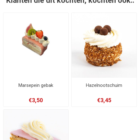
Klanten die dit kochten, kochten ook..
Marsepein gebak
Hazelnootschuim
€3,50
€3,45