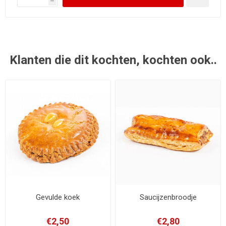
h
Klanten die dit kochten, kochten ook..
Gevulde koek
Saucijzenbroodje
€2,50
€2,80