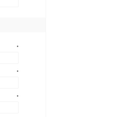
*
*
*