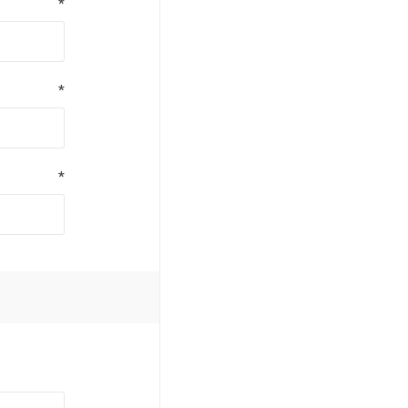
*
*
*