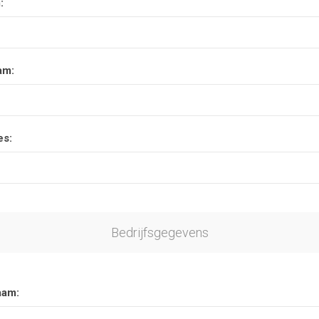
:
am:
es:
Bedrijfsgegevens
aam: