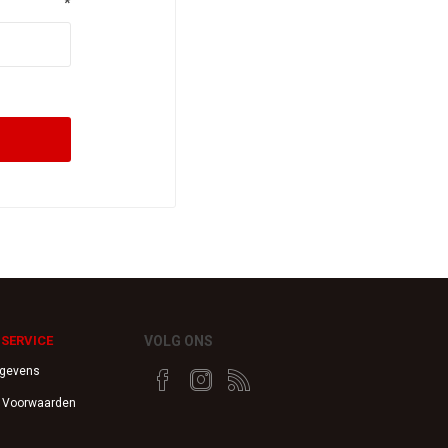
*
SERVICE
VOLG ONS
egevens
 Voorwaarden