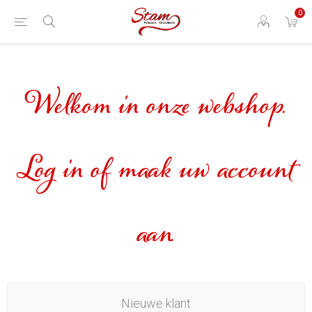
0
Welkom in onze webshop.
Log in of maak uw account
aan.
Nieuwe klant