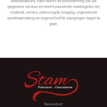
Banketbakkerij Stam neemt de bescherming van uw
gegevens serieus en neemt passende maatregelen om
misbruik, verlies, onbevoegde toegang, ongewenste
openbaarmaking en ongeoorloofde wijzigingen tegen te
gaan.
Nieuwsbrief