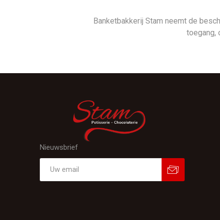
Banketbakkerij Stam neemt de besc
toegang, 
Nieuwsbrief
Aanmelden
Afmelden