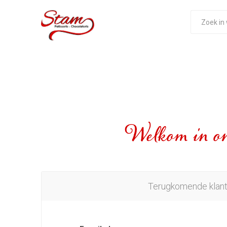
Welkom in on
Terugkomende klan