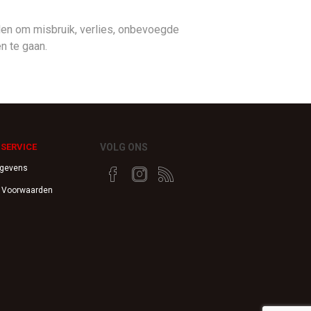
n om misbruik, verlies, onbevoegde
n te gaan.
SERVICE
VOLG ONS
egevens
 Voorwaarden