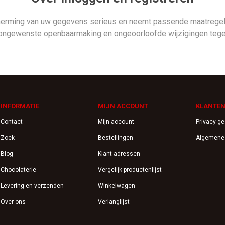
herming van uw gegevens serieus en neemt passende maatregele
ongewenste openbaarmaking en ongeoorloofde wijzigingen tege
INFORMATIE
MIJN ACCOUNT
KLANTEN
Contact
Mijn account
Privacy g
Zoek
Bestellingen
Algemene
Blog
Klant adressen
Chocolaterie
Vergelijk productenlijst
Levering en verzenden
Winkelwagen
Over ons
Verlanglijst