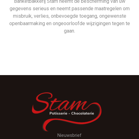
Banketbakkerij Stam neemt de bescherming van uw
gegevens serieus en neemt passende maatregelen om
misbruik, verlies, onbevoegde toegang, ongewenste
openbaarmaking en ongeoorloofde wijzigingen tegen te
gaan.
Nieuwsbrief