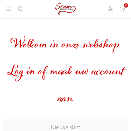
0
Welkom in onze webshop.
Log in of maak uw account
aan.
Nieuwe klant