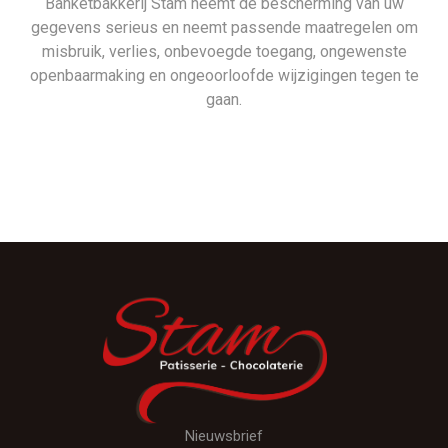
Banketbakkerij Stam neemt de bescherming van uw
gegevens serieus en neemt passende maatregelen om
misbruik, verlies, onbevoegde toegang, ongewenste
openbaarmaking en ongeoorloofde wijzigingen tegen te
gaan.
Nieuwsbrief