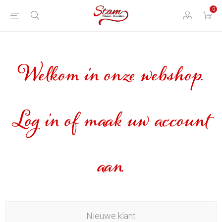
0
Welkom in onze webshop.
Log in of maak uw account
aan.
Nieuwe klant