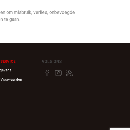
n om misbruik, verlies, onbevoegde
n te gaan.
SERVICE
VOLG ONS
egevens
 Voorwaarden