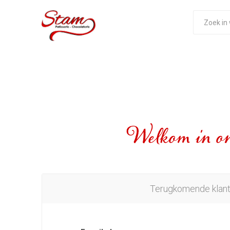
Welkom in on
Terugkomende klan