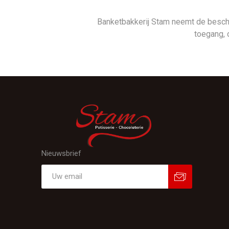
Banketbakkerij Stam neemt de besc
toegang, 
Nieuwsbrief
Aanmelden
Afmelden