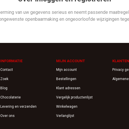
herming van uw gegevens serieus en neemt passende maatregele
ongewenste openbaarmaking en ongeoorloofde wijzigingen tege
INFORMATIE
MIJN ACCOUNT
KLANTEN
Contact
Mijn account
Privacy g
Zoek
Bestellingen
Algemene
Blog
Klant adressen
Chocolaterie
Vergelijk productenlijst
Levering en verzenden
Winkelwagen
Over ons
Verlanglijst