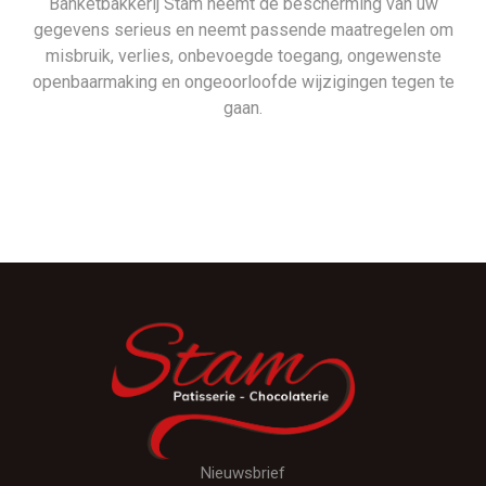
Banketbakkerij Stam neemt de bescherming van uw
gegevens serieus en neemt passende maatregelen om
misbruik, verlies, onbevoegde toegang, ongewenste
openbaarmaking en ongeoorloofde wijzigingen tegen te
gaan.
Nieuwsbrief