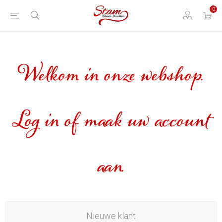
0
Welkom in onze webshop.
Log in of maak uw account
aan.
Nieuwe klant