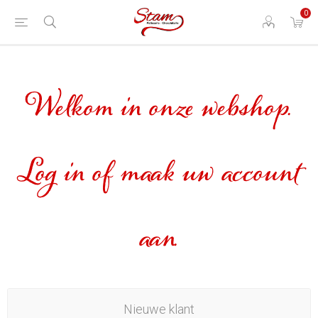
0
Welkom in onze webshop.
Log in of maak uw account
aan.
Nieuwe klant