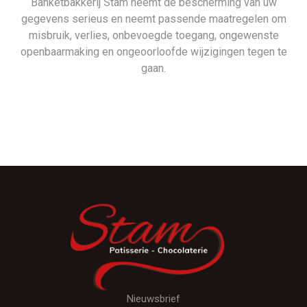
Banketbakkerij Stam neemt de bescherming van uw
gegevens serieus en neemt passende maatregelen om
misbruik, verlies, onbevoegde toegang, ongewenste
openbaarmaking en ongeoorloofde wijzigingen tegen te
gaan.
Nieuwsbrief