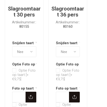
Slagroomtaar
Slagroomtaar
t 30 pers
t 36 pers
Artikelnummer::
Artikelnummer::
80155
80160
Snijden taart
*
Snijden taart
*
Optie Foto op taart
Optie Foto op taart
Optie Foto
Optie Foto
op taart [+
op taart [+
€9,75]
€9,75]
Foto op taart
*
Foto op taart
*
Optie Tekst op taart
Optie Tekst op taart
Optie
Optie