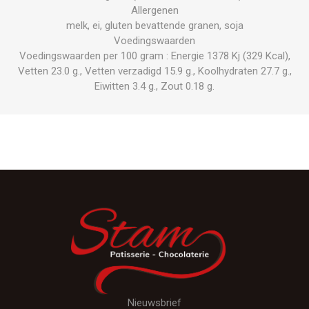
Allergenen
melk, ei, gluten bevattende granen, soja
Voedingswaarden
Voedingswaarden per 100 gram : Energie 1378 Kj (329 Kcal),
Vetten 23.0 g., Vetten verzadigd 15.9 g., Koolhydraten 27.7 g.,
Eiwitten 3.4 g., Zout 0.18 g.
Nieuwsbrief