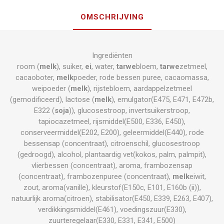
OMSCHRIJVING
Ingrediënten
room (
melk
), suiker,
ei
, water,
tarwe
bloem,
tarwe
zetmeel,
cacaoboter,
melk
poeder, rode bessen puree, cacaomassa,
weipoeder (
melk
), rijstebloem, aardappelzetmeel
(gemodificeerd), lactose (
melk
), emulgator(E475, E471, E472b,
E322 (
soja
)), glucosestroop, invertsuikerstroop,
tapiocazetmeel, rijsmiddel(E500, E336, E450),
conserveermiddel(E202, E200), geleermiddel(E440), rode
bessensap (concentraat), citroenschil, glucosestroop
(gedroogd), alcohol, plantaardig vet(kokos, palm, palmpit),
vlierbessen (concentraat), aroma, frambozensap
(concentraat), frambozenpuree (concentraat),
melk
eiwit,
zout, aroma(vanille), kleurstof(E150c, E101, E160b (ii)),
natuurlijk aroma(citroen), stabilisator(E450, E339, E263, E407),
verdikkingsmiddel(E461), voedingszuur(E330),
zuurteregelaar(E330, E331, E341, E500)