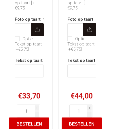
op taart [+
op taart [+
€9,75]
€9,75]
Foto op taart
*
Foto op taart
*
Optie Tekst op taart
Optie Tekst op taart
Optie
Optie
Tekst op taart
Tekst op taart
[+€5,75]
[+€5,75]
Tekst op taart
*
Tekst op taart
*
€33,70
€44,00
i
i
h
h