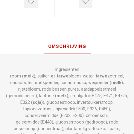
OMSCHRIJVING
Ingrediënten
room (
melk
), suiker,
ei
,
tarwe
bloem, water,
tarwe
zetmeel,
cacaoboter,
melk
poeder, cacaomassa, weipoeder (
melk
),
rijstebloem, rode bessen puree, aardappelzetmeel
(gemodificeerd), lactose (
melk
), emulgator(E475, E471, E472b,
E322 (
soja
)), glucosestroop, invertsuikerstroop,
tapiocazetmeel, rijsmiddel(E500, E336, E450),
conserveermiddel(E202, E200), citroenschil,
geleermiddel(E440), glucosestroop (gedroogd), rode
bessensap (concentraat), plantaardig vet(kokos, palm,