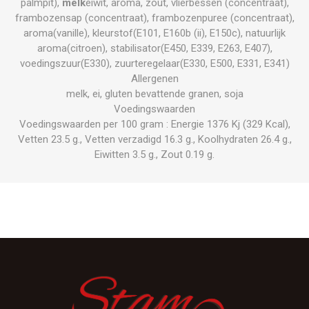
palmpit),
melk
eiwit, aroma, zout, vlierbessen (concentraat),
frambozensap (concentraat), frambozenpuree (concentraat),
aroma(vanille), kleurstof(E101, E160b (ii), E150c), natuurlijk
aroma(citroen), stabilisator(E450, E339, E263, E407),
voedingszuur(E330), zuurteregelaar(E330, E500, E331, E341)
Allergenen
melk, ei, gluten bevattende granen, soja
Voedingswaarden
Voedingswaarden per 100 gram : Energie 1376 Kj (329 Kcal),
Vetten 23.5 g., Vetten verzadigd 16.3 g., Koolhydraten 26.4 g.,
Eiwitten 3.5 g., Zout 0.19 g.