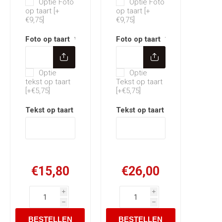
Optie Foto
Optie Foto
op taart [+
op taart [+
€9,75]
€9,75]
Foto op taart
*
Foto op taart
*
Optie Tekst op taart
Optie Tekst op taart
Optie
Optie
tekst op taart
Tekst op taart
[+€5,75]
[+€5,75]
Tekst op taart
*
Tekst op taart
*
€15,80
€26,00
i
i
h
h