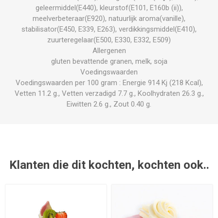
geleermiddel(E440), kleurstof(E101, E160b (ii)),
meelverbeteraar(E920), natuurlijk aroma(vanille),
stabilisator(E450, E339, E263), verdikkingsmiddel(E410),
zuurteregelaar(E500, E330, E332, E509)
Allergenen
gluten bevattende granen, melk, soja
Voedingswaarden
Voedingswaarden per 100 gram : Energie 914 Kj (218 Kcal),
Vetten 11.2 g., Vetten verzadigd 7.7 g., Koolhydraten 26.3 g.,
Eiwitten 2.6 g., Zout 0.40 g.
Klanten die dit kochten, kochten ook..