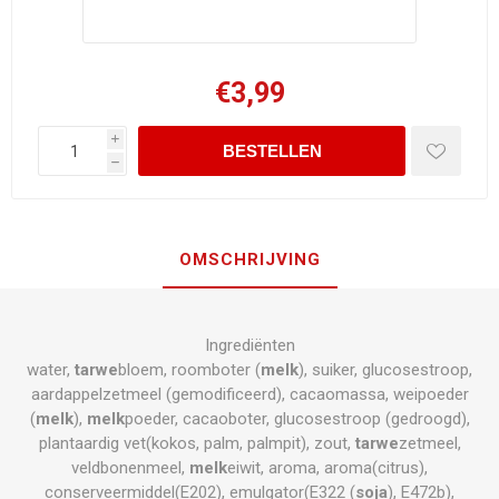
€3,99
i
h
OMSCHRIJVING
Ingrediënten
water,
tarwe
bloem, roomboter (
melk
), suiker, glucosestroop,
aardappelzetmeel (gemodificeerd), cacaomassa, weipoeder
(
melk
),
melk
poeder, cacaoboter, glucosestroop (gedroogd),
plantaardig vet(kokos, palm, palmpit), zout,
tarwe
zetmeel,
veldbonenmeel,
melk
eiwit, aroma, aroma(citrus),
conserveermiddel(E202), emulgator(E322 (
soja
), E472b),