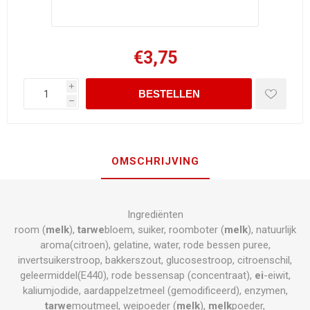
€3,75
i
h
OMSCHRIJVING
Ingrediënten
room (
melk
),
tarwe
bloem, suiker, roomboter (
melk
), natuurlijk
aroma(citroen), gelatine, water, rode bessen puree,
invertsuikerstroop, bakkerszout, glucosestroop, citroenschil,
geleermiddel(E440), rode bessensap (concentraat),
ei
-eiwit,
kaliumjodide, aardappelzetmeel (gemodificeerd), enzymen,
tarwe
moutmeel, weipoeder (
melk
),
melk
poeder,