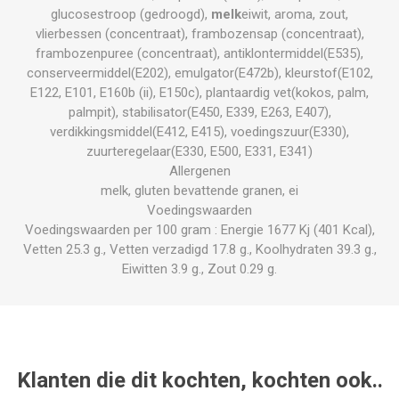
glucosestroop (gedroogd),
melk
eiwit, aroma, zout,
vlierbessen (concentraat), frambozensap (concentraat),
frambozenpuree (concentraat), antiklontermiddel(E535),
conserveermiddel(E202), emulgator(E472b), kleurstof(E102,
E122, E101, E160b (ii), E150c), plantaardig vet(kokos, palm,
palmpit), stabilisator(E450, E339, E263, E407),
verdikkingsmiddel(E412, E415), voedingszuur(E330),
zuurteregelaar(E330, E500, E331, E341)
Allergenen
melk, gluten bevattende granen, ei
Voedingswaarden
Voedingswaarden per 100 gram : Energie 1677 Kj (401 Kcal),
Vetten 25.3 g., Vetten verzadigd 17.8 g., Koolhydraten 39.3 g.,
Eiwitten 3.9 g., Zout 0.29 g.
Klanten die dit kochten, kochten ook..