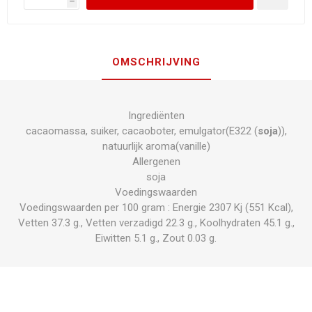
h
OMSCHRIJVING
Ingrediënten
cacaomassa, suiker, cacaoboter, emulgator(E322 (
soja
)),
natuurlijk aroma(vanille)
Allergenen
soja
Voedingswaarden
Voedingswaarden per 100 gram : Energie 2307 Kj (551 Kcal),
Vetten 37.3 g., Vetten verzadigd 22.3 g., Koolhydraten 45.1 g.,
Eiwitten 5.1 g., Zout 0.03 g.