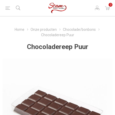
0
Home
Onze producten
Chocolade/bonbons
Chocoladereep Puur
Chocoladereep Puur