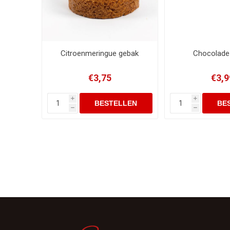
Citroenmeringue gebak
Chocolade
€3,75
€3,9
i
i
h
h