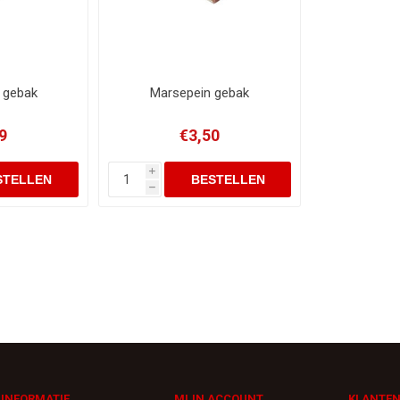
 gebak
Marsepein gebak
9
€3,50
i
h
INFORMATIE
MIJN ACCOUNT
KLANTEN