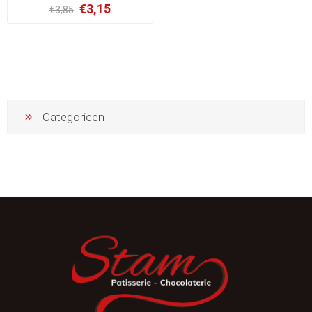
€3,15
€3,85
Categorieen